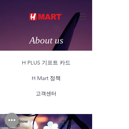
About us
H PLUS 기프트 카드
H Mart 정책
고객센터
Get to Know
About us
Contact us
H MART